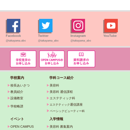
Facebook
Twitter
Instagram
YouTube
@takayama.abc
@takayama_abc
@takayama_abc
学校案内
学科コース紹介
▶
校長あいさつ
▶
美容科
▶
教員紹介
▶
美容科 通信課程
▶
設備教室
▶
エステティック科
▶
通信講座
エステティック
▶
学校略譜
▶
ベーシックビューティー科
イベント
入学情報
▶
OPEN CAMPUS
▶
美容科 募集案内