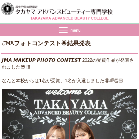
TAKAYAMA ADVANCED BEAUTY COLLEGE
𝙹𝙼𝙰フォトコンテスト🌟結果発表
𝙅𝙈𝘼 𝙈𝘼𝙆𝙀𝙐𝙋 𝙋𝙃𝙊𝙏𝙊 𝘾𝙊𝙉𝙏𝙀𝙎𝙏 2022の受賞作品が発表さ
れました😳‼️‼️
なんと本校からは1名が受賞、1名が入選しました🤩🌈👏🏻