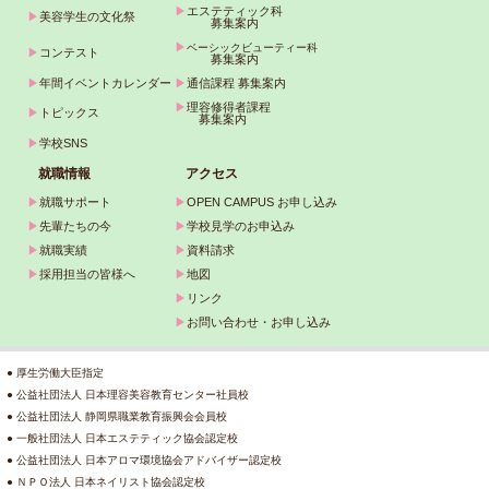
▶
エステティック科
▶
美容学生の文化祭
募集案内
▶
ベーシックビューティー科
▶
コンテスト
募集案内
▶
年間イベントカレンダー
▶
通信課程 募集案内
▶
理容修得者課程
▶
トピックス
募集案内
▶
学校SNS
就職情報
アクセス
▶
就職サポート
▶
OPEN CAMPUS お申し込み
▶
先輩たちの今
▶
学校見学のお申込み
▶
就職実績
▶
資料請求
▶
採用担当の皆様へ
▶
地図
▶
リンク
▶
お問い合わせ・お申し込み
● 厚生労働大臣指定
● 公益社団法人 日本理容美容教育センター社員校
● 公益社団法人 静岡県職業教育振興会会員校
● 一般社団法人 日本エステティック協会認定校
● 公益社団法人 日本アロマ環境協会アドバイザー認定校
● ＮＰＯ法人 日本ネイリスト協会認定校