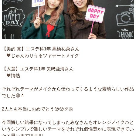
【美的 賞】エステ科1年 高橋祐菜さん
🧡じゅんわりうるツヤデートメイク
【入選】エステ科1年 矢﨑亜海さん
🧡情熱
それぞれテーマがメイクから伝わってくるような素晴らしい作品
でした😆💄
2人とも本当におめでとう😚😚🎉㊗️
今回悔しい結果になってしまったみなさんもオレンジメイク🍊と
いうシンプルで難しいテーマをそれぞれ個性豊かに表現できてい
たと思います🙆🏻‍♀️✨✨