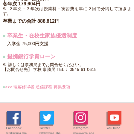
各年次 179,604円
※ ２年次・３年次は授業料・実習費を年に２回で分納して頂きま
す。
卒業までの合計 888,812円
●
卒業生・在校生家族優遇制度
入学金 75,000円支援
●
提携銀行学資ローン
※ 詳しくは事務局までお問合せください。
【お問合せ先】 学校 事務局 TEL： 0545-61-0618
●
>>> 理容修得者 通信課程 募集要項
Facebook
Twitter
Instagram
YouTube
@takayama.abc
@takayama_abc
@takayama_abc