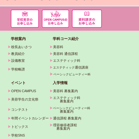
学校案内
学科コース紹介
▶
校長あいさつ
▶
美容科
▶
教員紹介
▶
美容科 通信課程
▶
設備教室
▶
エステティック科
▶
通信講座
エステティック
▶
学校略譜
▶
ベーシックビューティー科
イベント
入学情報
▶
OPEN CAMPUS
▶
美容科 募集案内
▶
エステティック科
▶
美容学生の文化祭
募集案内
▶
ベーシックビューティー科
▶
コンテスト
募集案内
▶
年間イベントカレンダー
▶
通信課程 募集案内
▶
理容修得者課程
▶
トピックス
募集案内
▶
学校SNS