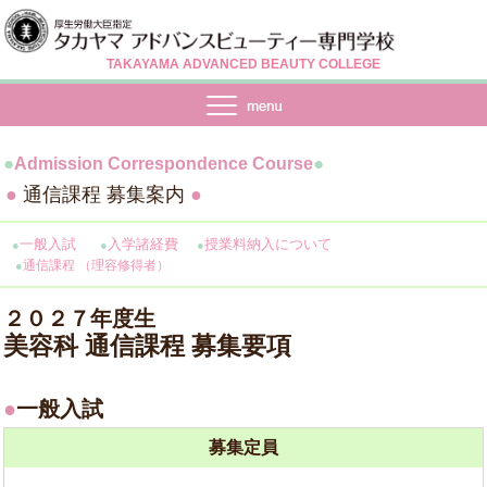
TAKAYAMA ADVANCED BEAUTY COLLEGE
●
●
Admission Correspondence Course
●
通信課程 募集案内
●
一般入試
入学諸経費
授業料納入について
●
●
●
通信課程 （理容修得者）
●
２０２７年度生
美容科 通信課程 募集要項
●
一般入試
募集定員