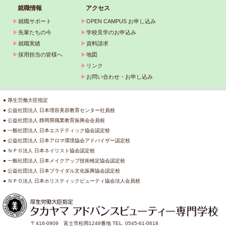
就職情報
アクセス
▶
就職サポート
▶
OPEN CAMPUS お申し込み
▶
先輩たちの今
▶
学校見学のお申込み
▶
就職実績
▶
資料請求
▶
採用担当の皆様へ
▶
地図
▶
リンク
▶
お問い合わせ・お申し込み
● 厚生労働大臣指定
● 公益社団法人 日本理容美容教育センター社員校
● 公益社団法人 静岡県職業教育振興会会員校
● 一般社団法人 日本エステティック協会認定校
● 公益社団法人 日本アロマ環境協会アドバイザー認定校
● ＮＰＯ法人 日本ネイリスト協会認定校
● 一般社団法人 日本メイクアップ技術検定協会認定校
● 公益社団法人 日本ブライダル文化振興協会認定校
● ＮＰＯ法人 日本ホリスティックビューティ協会法人会員校
〒416-0909 富士市松岡1248番地 TEL. 0545-61-0618