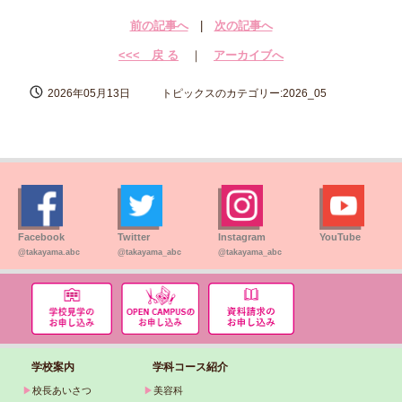
前の記事へ
|
次の記事へ
<<< 戻 る
｜
アーカイブへ
2026年05月13日
トピックスのカテゴリー:2026_05
Facebook
Twitter
Instagram
YouTube
@takayama.abc
@takayama_abc
@takayama_abc
学校案内
学科コース紹介
▶
校長あいさつ
▶
美容科