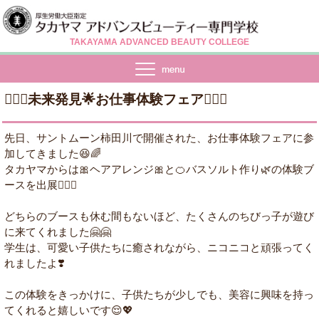
TAKAYAMA ADVANCED BEAUTY COLLEGE
💆🏻‍♀️未来発見🌟お仕事体験フェア💇🏻‍♀️
先日、サントムーン柿田川で開催された、お仕事体験フェアに参
加してきました😆🌈
タカヤマからは🎀ヘアアレンジ🎀と🍊バスソルト作り🌿の体験ブ
ースを出展☝🏻✨
どちらのブースも休む間もないほど、たくさんのちびっ子が遊び
に来てくれました🤗🤗
学生は、可愛い子供たちに癒されながら、ニコニコと頑張ってく
れましたよ❣️
この体験をきっかけに、子供たちが少しでも、美容に興味を持っ
てくれると嬉しいです😌💖