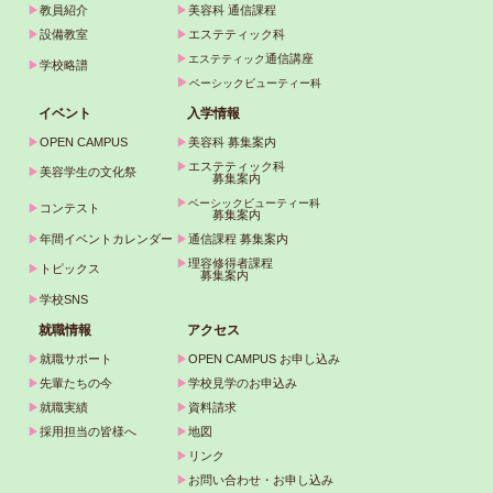
▶
教員紹介
▶
美容科 通信課程
▶
設備教室
▶
エステティック科
▶
通信講座
エステティック
▶
学校略譜
▶
ベーシックビューティー科
イベント
入学情報
▶
OPEN CAMPUS
▶
美容科 募集案内
▶
エステティック科
▶
美容学生の文化祭
募集案内
▶
ベーシックビューティー科
▶
コンテスト
募集案内
▶
年間イベントカレンダー
▶
通信課程 募集案内
▶
理容修得者課程
▶
トピックス
募集案内
▶
学校SNS
就職情報
アクセス
▶
就職サポート
▶
OPEN CAMPUS お申し込み
▶
先輩たちの今
▶
学校見学のお申込み
▶
就職実績
▶
資料請求
▶
採用担当の皆様へ
▶
地図
▶
リンク
▶
お問い合わせ・お申し込み