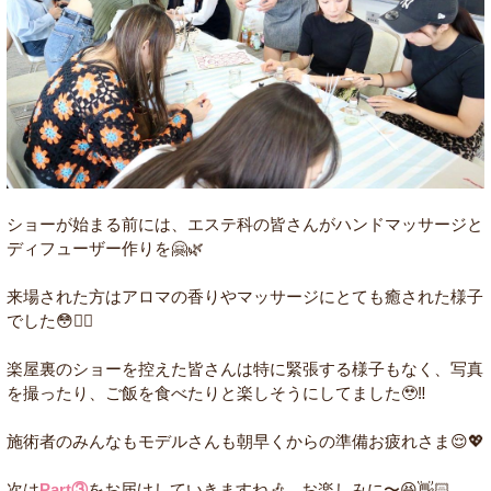
ショーが始まる前には、エステ科の皆さんがハンドマッサージと
ディフューザー作りを🤗🌿
来場された方はアロマの香りやマッサージにとても癒された様子
でした😳👌🏻
楽屋裏のショーを控えた皆さんは特に緊張する様子もなく、写真
を撮ったり、ご飯を食べたりと楽しそうにしてました🥹‼️
施術者のみんなもモデルさんも朝早くからの準備お疲れさま😌💖
次は
Part③
をお届けしていきますね🎶 お楽しみに〜😆👋🏻