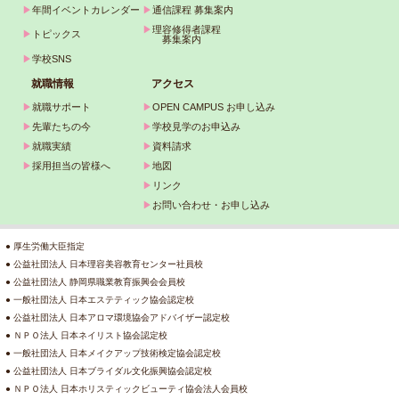
▶
年間イベントカレンダー
▶
通信課程 募集案内
▶
理容修得者課程
▶
トピックス
募集案内
▶
学校SNS
就職情報
アクセス
▶
就職サポート
▶
OPEN CAMPUS お申し込み
▶
先輩たちの今
▶
学校見学のお申込み
▶
就職実績
▶
資料請求
▶
採用担当の皆様へ
▶
地図
▶
リンク
▶
お問い合わせ・お申し込み
● 厚生労働大臣指定
● 公益社団法人 日本理容美容教育センター社員校
● 公益社団法人 静岡県職業教育振興会会員校
● 一般社団法人 日本エステティック協会認定校
● 公益社団法人 日本アロマ環境協会アドバイザー認定校
● ＮＰＯ法人 日本ネイリスト協会認定校
● 一般社団法人 日本メイクアップ技術検定協会認定校
● 公益社団法人 日本ブライダル文化振興協会認定校
● ＮＰＯ法人 日本ホリスティックビューティ協会法人会員校