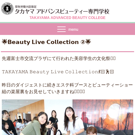
TAKAYAMA ADVANCED BEAUTY COLLEGE
🌟𝗕𝗲𝗮𝘂𝘁𝘆 𝗟𝗶𝘃𝗲 𝗖𝗼𝗹𝗹𝗲𝗰𝘁𝗶𝗼𝗻 ②🌟
先週富士市交流プラザにて行われた美容学生の文化祭☝🏻
𝚃𝙰𝙺𝙰𝚈𝙰𝙼𝙰 𝙱𝚎𝚊𝚞𝚝𝚢 𝙻𝚒𝚟𝚎 𝙲𝚘𝚕𝚕𝚎𝚌𝚝𝚒𝚘𝚗💃🏻🕺🏻
昨日のダイジェストに続きエステ科ブースとビューティーショー
組の楽屋裏をお見せしていきますね💁🏻‍♀️✨