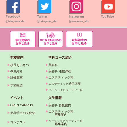
Facebook
Twitter
Instagram
YouTube
@takayama.abc
@takayama_abc
@takayama_abc
学校案内
学科コース紹介
▶
校長あいさつ
▶
美容科
▶
教員紹介
▶
美容科 通信課程
▶
設備教室
▶
エステティック科
▶
通信講座
エステティック
▶
学校略譜
▶
ベーシックビューティー科
イベント
入学情報
▶
OPEN CAMPUS
▶
美容科 募集案内
▶
エステティック科
▶
美容学生の文化祭
募集案内
▶
ベーシックビューティー科
▶
コンテスト
募集案内