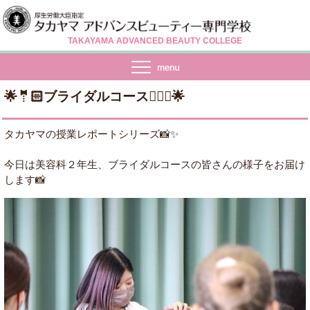
TAKAYAMA ADVANCED BEAUTY COLLEGE
🌟🤵🏻ブライダルコース👰🏻‍♀️🌟
タカヤマの授業レポートシリーズ📸✨
今日は美容科２年生、ブライダルコースの皆さんの様子をお届け
します📸