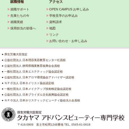
就職情報
アクセス
▶
就職サポート
▶
OPEN CAMPUS お申し込み
▶
先輩たちの今
▶
学校見学のお申込み
▶
就職実績
▶
資料請求
▶
採用担当の皆様へ
▶
地図
▶
リンク
▶
お問い合わせ・お申し込み
● 厚生労働大臣指定
● 公益社団法人 日本理容美容教育センター社員校
● 公益社団法人 静岡県職業教育振興会会員校
● 一般社団法人 日本エステティック協会認定校
● 公益社団法人 日本アロマ環境協会アドバイザー認定校
● ＮＰＯ法人 日本ネイリスト協会認定校
● 一般社団法人 日本メイクアップ技術検定協会認定校
● 公益社団法人 日本ブライダル文化振興協会認定校
● ＮＰＯ法人 日本ホリスティックビューティ協会法人会員校
〒416-0909 富士市松岡1248番地 TEL. 0545-61-0618