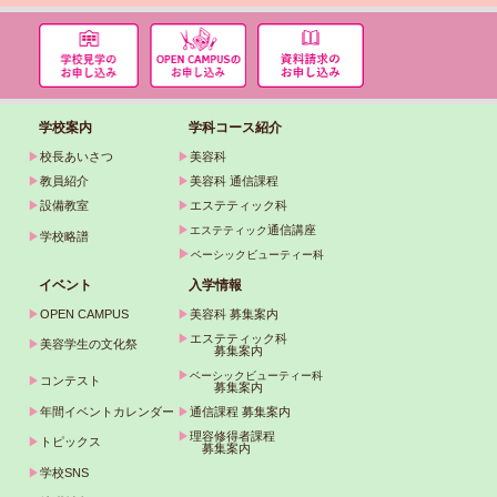
学校案内
学科コース紹介
▶
校長あいさつ
▶
美容科
▶
教員紹介
▶
美容科 通信課程
▶
設備教室
▶
エステティック科
▶
通信講座
エステティック
▶
学校略譜
▶
ベーシックビューティー科
イベント
入学情報
▶
OPEN CAMPUS
▶
美容科 募集案内
▶
エステティック科
▶
美容学生の文化祭
募集案内
▶
ベーシックビューティー科
▶
コンテスト
募集案内
▶
年間イベントカレンダー
▶
通信課程 募集案内
▶
理容修得者課程
▶
トピックス
募集案内
▶
学校SNS