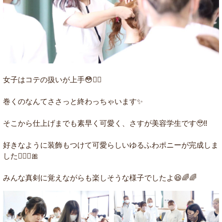
女子はコテの扱いが上手😳☝🏻
巻くのなんてささっと終わっちゃいます✨
そこから仕上げまでも素早く可愛く、さすが美容学生です🥹‼️
好きなように装飾もつけて可愛らしいゆるふわポニーが完成しま
した👱🏻‍♀️🎀
みんな真剣に覚えながらも楽しそうな様子でしたよ😆🌈🌈