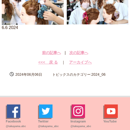
6.6 2024
前の記事へ
|
次の記事へ
<<< 戻 る
｜
アーカイブへ
2024年06月06日
トピックスのカテゴリー:2024_06
Facebook
Twitter
Instagram
YouTube
@takayama.abc
@takayama_abc
@takayama_abc