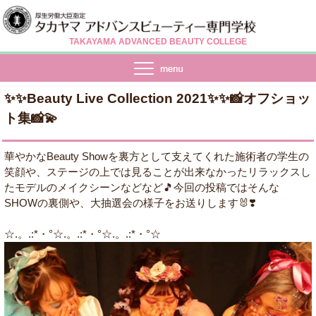
TAKAYAMA ADVANCED BEAUTY COLLEGE
✨✨Beauty Live Collection 2021✨✨📸オフショッ
ト集📸💫
華やかなBeauty Showを裏方として支えてくれた施術者の学生の
笑顔や、ステージの上では見ることが出来なかったリラックスし
たモデルのメイクシーンなどなど🎵今回の投稿ではそんな
SHOWの裏側や、大抽選会の様子をお送りします🐰❣️
☆.。.:*・°☆.。.:*・°☆.。.:*・°☆