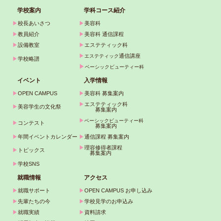
学校案内
学科コース紹介
▶
校長あいさつ
▶
美容科
▶
教員紹介
▶
美容科 通信課程
▶
設備教室
▶
エステティック科
▶
通信講座
エステティック
▶
学校略譜
▶
ベーシックビューティー科
イベント
入学情報
▶
OPEN CAMPUS
▶
美容科 募集案内
▶
エステティック科
▶
美容学生の文化祭
募集案内
▶
ベーシックビューティー科
▶
コンテスト
募集案内
▶
年間イベントカレンダー
▶
通信課程 募集案内
▶
理容修得者課程
▶
トピックス
募集案内
▶
学校SNS
就職情報
アクセス
▶
就職サポート
▶
OPEN CAMPUS お申し込み
▶
先輩たちの今
▶
学校見学のお申込み
▶
就職実績
▶
資料請求