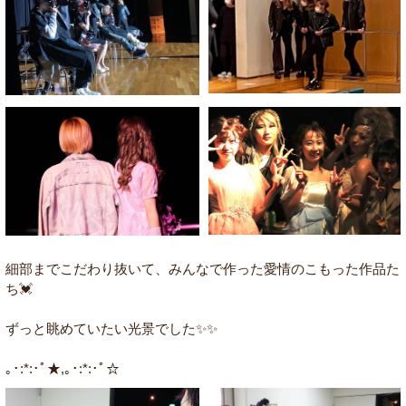
細部までこだわり抜いて、みんなで作った愛情のこもった作品た
ち💓
ずっと眺めていたい光景でした✨✨
｡･:*:･ﾟ★,｡･:*:･ﾟ☆