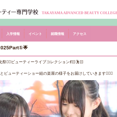
TAKAYAMA ADVANCED BEAUTY COLLEG
入学情報
イベント
就職情報
アクセス
𝗼𝗻 2025Part①🌟
☝🏻ビューティーライブコレクション💃🏻🕺🏻
ューティーショー組の楽屋の様子をお届けしていきます💁🏻‍♀️