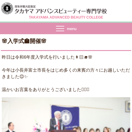
TAKAYAMA ADVANCED BEAUTY COLLEGE
🌸入学式🏫開催🌸
昨日は令和6年度入学式を行いました👩🏻‍🎓🌸
今年は小長井富士市長をはじめ多くの来賓の方々にお越しいただ
きました😌✨
温かいお言葉をありがとうございました🙇🏻‍♀️