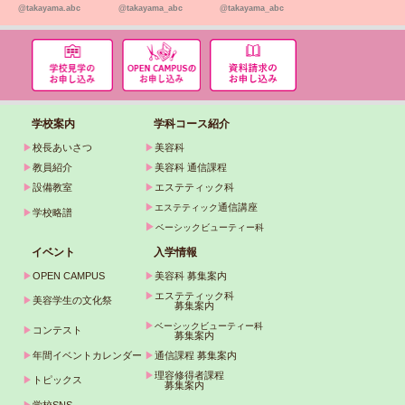
@takayama.abc
@takayama_abc
@takayama_abc
学校案内
学科コース紹介
▶
校長あいさつ
▶
美容科
▶
教員紹介
▶
美容科 通信課程
▶
設備教室
▶
エステティック科
▶
通信講座
エステティック
▶
学校略譜
▶
ベーシックビューティー科
イベント
入学情報
▶
OPEN CAMPUS
▶
美容科 募集案内
▶
エステティック科
▶
美容学生の文化祭
募集案内
▶
ベーシックビューティー科
▶
コンテスト
募集案内
▶
年間イベントカレンダー
▶
通信課程 募集案内
▶
理容修得者課程
▶
トピックス
募集案内
▶
学校SNS