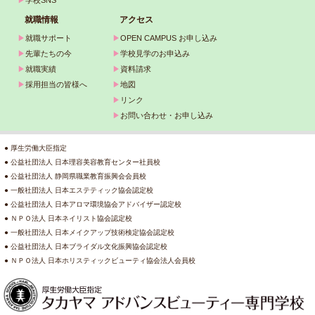
就職情報
アクセス
▶
就職サポート
▶
OPEN CAMPUS お申し込み
▶
先輩たちの今
▶
学校見学のお申込み
▶
就職実績
▶
資料請求
▶
採用担当の皆様へ
▶
地図
▶
リンク
▶
お問い合わせ・お申し込み
● 厚生労働大臣指定
● 公益社団法人 日本理容美容教育センター社員校
● 公益社団法人 静岡県職業教育振興会会員校
● 一般社団法人 日本エステティック協会認定校
● 公益社団法人 日本アロマ環境協会アドバイザー認定校
● ＮＰＯ法人 日本ネイリスト協会認定校
● 一般社団法人 日本メイクアップ技術検定協会認定校
● 公益社団法人 日本ブライダル文化振興協会認定校
● ＮＰＯ法人 日本ホリスティックビューティ協会法人会員校