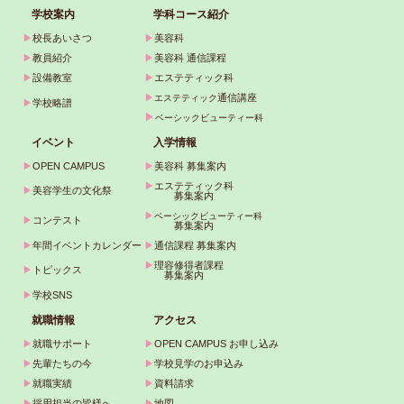
学校案内
学科コース紹介
▶
校長あいさつ
▶
美容科
▶
教員紹介
▶
美容科 通信課程
▶
設備教室
▶
エステティック科
▶
通信講座
エステティック
▶
学校略譜
▶
ベーシックビューティー科
イベント
入学情報
▶
OPEN CAMPUS
▶
美容科 募集案内
▶
エステティック科
▶
美容学生の文化祭
募集案内
▶
ベーシックビューティー科
▶
コンテスト
募集案内
▶
年間イベントカレンダー
▶
通信課程 募集案内
▶
理容修得者課程
▶
トピックス
募集案内
▶
学校SNS
就職情報
アクセス
▶
就職サポート
▶
OPEN CAMPUS お申し込み
▶
先輩たちの今
▶
学校見学のお申込み
▶
就職実績
▶
資料請求
▶
採用担当の皆様へ
▶
地図