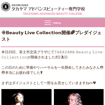
TAKAYAMA ADVANCED BEAUTY COLLEGE
🌞𝗕𝗲𝗮𝘂𝘁𝘆 𝗟𝗶𝘃𝗲 𝗖𝗼𝗹𝗹𝗲𝗰𝘁𝗶𝗼𝗻開催🌈プレダイジェ
スト
本日23日、富士市交流プラザにて𝚃𝙰𝙺𝙰𝚈𝙰𝙼𝙰 𝙱𝚎𝚊𝚞𝚝𝚢 𝙻𝚒𝚟𝚎
𝙲𝚘𝚕𝚕𝚎𝚌𝚝𝚒𝚘𝚗が開催されました💃🏻🕺🏻
この日のために準備やリハーサルを一生懸命してきたみなさん😳
😳本当にお疲れ様でした❣️
まずはダイジェストとして一部をお見せしていきますね👀💖