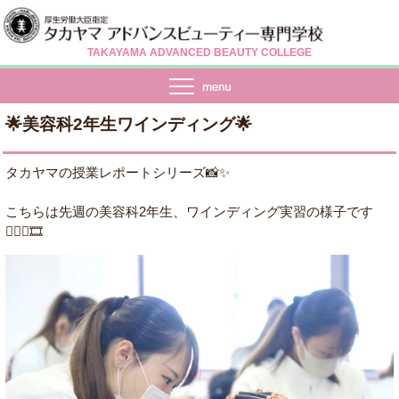
TAKAYAMA ADVANCED BEAUTY COLLEGE
🌟美容科2年生ワインディング🌟
タカヤマの授業レポートシリーズ📸✨
こちらは先週の美容科2年生、ワインディング実習の様子です
💁🏻‍♀️🎞