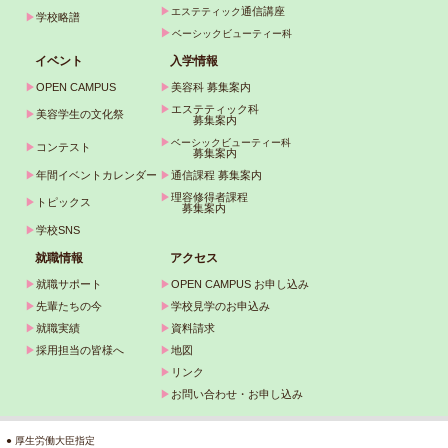
▶
通信講座
エステティック
▶
学校略譜
▶
ベーシックビューティー科
イベント
入学情報
▶
OPEN CAMPUS
▶
美容科 募集案内
▶
エステティック科
▶
美容学生の文化祭
募集案内
▶
ベーシックビューティー科
▶
コンテスト
募集案内
▶
年間イベントカレンダー
▶
通信課程 募集案内
▶
理容修得者課程
▶
トピックス
募集案内
▶
学校SNS
就職情報
アクセス
▶
就職サポート
▶
OPEN CAMPUS お申し込み
▶
先輩たちの今
▶
学校見学のお申込み
▶
就職実績
▶
資料請求
▶
採用担当の皆様へ
▶
地図
▶
リンク
▶
お問い合わせ・お申し込み
● 厚生労働大臣指定