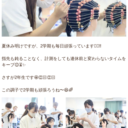
夏休み明けですが、2学期も毎日頑張っています✊🏻‼️
指先も鈍ることなく、計測をしても連休前と変わらないタイムを
キープ😊⏳✨
さすが2年生です🤩👏🏻👏🏻
この調子で2学期も頑張ろうね〜😆🌈