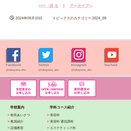
<<< 戻 る
｜
アーカイブへ
2024年09月10日
トピックスのカテゴリー:2024_09
Facebook
Twitter
Instagram
YouTube
@takayama.abc
@takayama_abc
@takayama_abc
学校案内
学科コース紹介
▶
校長あいさつ
▶
美容科
▶
教員紹介
▶
美容科 通信課程
▶
設備教室
▶
エステティック科