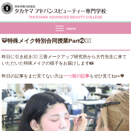
TAKAYAMA ADVANCED BEAUTY COLLEGE
🐯特殊メイク特別合同授業Part②🧟‍♂️
昨日に引き続き☝🏻 三善メークアップ研究所から大竹先生に来て
いただいた特殊メイクの様子をお届けします📸
昨日の記事をまだ見てない方は
一つ前の記事
もぜひ見てね👀💖