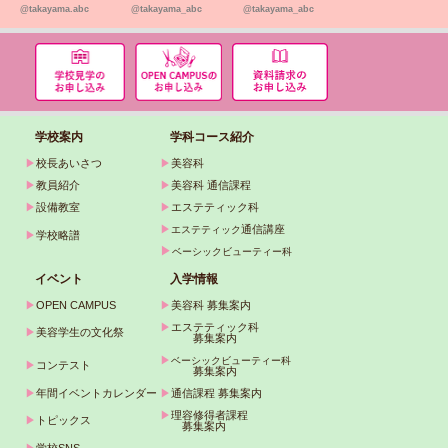
@takayama.abc
@takayama_abc
@takayama_abc
学校案内
学科コース紹介
▶
校長あいさつ
▶
美容科
▶
教員紹介
▶
美容科 通信課程
▶
設備教室
▶
エステティック科
▶
通信講座
エステティック
▶
学校略譜
▶
ベーシックビューティー科
イベント
入学情報
▶
OPEN CAMPUS
▶
美容科 募集案内
▶
エステティック科
▶
美容学生の文化祭
募集案内
▶
ベーシックビューティー科
▶
コンテスト
募集案内
▶
年間イベントカレンダー
▶
通信課程 募集案内
▶
理容修得者課程
▶
トピックス
募集案内
▶
学校SNS