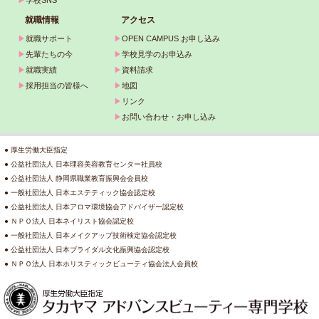
就職情報
アクセス
▶
就職サポート
▶
OPEN CAMPUS お申し込み
▶
先輩たちの今
▶
学校見学のお申込み
▶
就職実績
▶
資料請求
▶
採用担当の皆様へ
▶
地図
▶
リンク
▶
お問い合わせ・お申し込み
● 厚生労働大臣指定
● 公益社団法人 日本理容美容教育センター社員校
● 公益社団法人 静岡県職業教育振興会会員校
● 一般社団法人 日本エステティック協会認定校
● 公益社団法人 日本アロマ環境協会アドバイザー認定校
● ＮＰＯ法人 日本ネイリスト協会認定校
● 一般社団法人 日本メイクアップ技術検定協会認定校
● 公益社団法人 日本ブライダル文化振興協会認定校
● ＮＰＯ法人 日本ホリスティックビューティ協会法人会員校