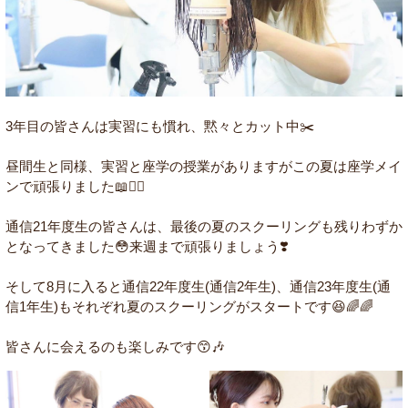
3年目の皆さんは実習にも慣れ、黙々とカット中✂️
昼間生と同様、実習と座学の授業がありますがこの夏は座学メイ
ンで頑張りました📖✍🏻
通信21年度生の皆さんは、最後の夏のスクーリングも残りわずか
となってきました😳来週まで頑張りましょう❣️
そして8月に入ると通信22年度生(通信2年生)、通信23年度生(通
信1年生)もそれぞれ夏のスクーリングがスタートです😆🌈🌈
皆さんに会えるのも楽しみです😙🎶