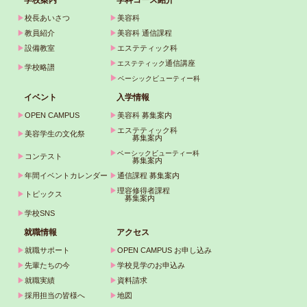
学校案内
学科コース紹介
▶
校長あいさつ
▶
美容科
▶
教員紹介
▶
美容科 通信課程
▶
設備教室
▶
エステティック科
▶
通信講座
エステティック
▶
学校略譜
▶
ベーシックビューティー科
イベント
入学情報
▶
OPEN CAMPUS
▶
美容科 募集案内
▶
エステティック科
▶
美容学生の文化祭
募集案内
▶
ベーシックビューティー科
▶
コンテスト
募集案内
▶
年間イベントカレンダー
▶
通信課程 募集案内
▶
理容修得者課程
▶
トピックス
募集案内
▶
学校SNS
就職情報
アクセス
▶
就職サポート
▶
OPEN CAMPUS お申し込み
▶
先輩たちの今
▶
学校見学のお申込み
▶
就職実績
▶
資料請求
▶
採用担当の皆様へ
▶
地図