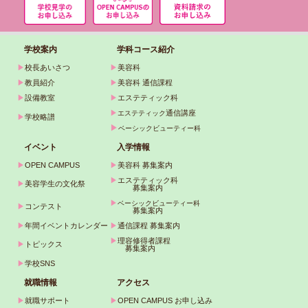
学校案内
学科コース紹介
▶
校長あいさつ
▶
美容科
▶
教員紹介
▶
美容科 通信課程
▶
設備教室
▶
エステティック科
▶
通信講座
エステティック
▶
学校略譜
▶
ベーシックビューティー科
イベント
入学情報
▶
OPEN CAMPUS
▶
美容科 募集案内
▶
エステティック科
▶
美容学生の文化祭
募集案内
▶
ベーシックビューティー科
▶
コンテスト
募集案内
▶
年間イベントカレンダー
▶
通信課程 募集案内
▶
理容修得者課程
▶
トピックス
募集案内
▶
学校SNS
就職情報
アクセス
▶
就職サポート
▶
OPEN CAMPUS お申し込み