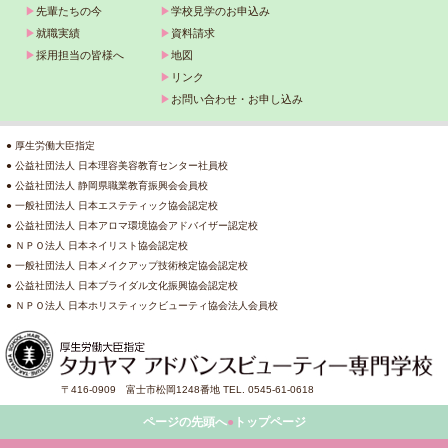
▶
先輩たちの今
▶
学校見学のお申込み
▶
就職実績
▶
資料請求
▶
採用担当の皆様へ
▶
地図
▶
リンク
▶
お問い合わせ・お申し込み
● 厚生労働大臣指定
● 公益社団法人 日本理容美容教育センター社員校
● 公益社団法人 静岡県職業教育振興会会員校
● 一般社団法人 日本エステティック協会認定校
● 公益社団法人 日本アロマ環境協会アドバイザー認定校
● ＮＰＯ法人 日本ネイリスト協会認定校
● 一般社団法人 日本メイクアップ技術検定協会認定校
● 公益社団法人 日本ブライダル文化振興協会認定校
● ＮＰＯ法人 日本ホリスティックビューティ協会法人会員校
〒416-0909 富士市松岡1248番地 TEL. 0545-61-0618
ページの先頭へ
●
トップページ