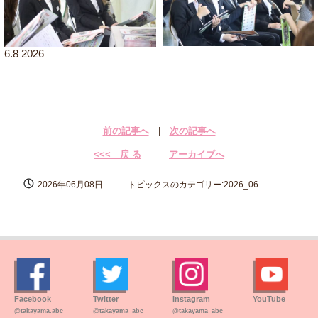
6.8 2026
前の記事へ
|
次の記事へ
<<< 戻 る
｜
アーカイブへ
2026年06月08日
トピックスのカテゴリー:2026_06
Facebook
Twitter
Instagram
YouTube
@takayama.abc
@takayama_abc
@takayama_abc