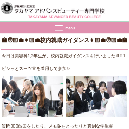
TAKAYAMA ADVANCED BEAUTY COLLEGE
🏫🧑🏻‍💼👩🏻‍💼校内就職ガイダンス👩🏻‍💼🧑🏻‍💼🏫
今日は美容科1,2年生が、校内就職ガイダンスを行いました📄✍🏻
ピシッとスーツ👔を着用して参加✨
質問🙋🏻‍♀️🙋🏻をしたり、メモ📝をとったりと真剣な学生🤗