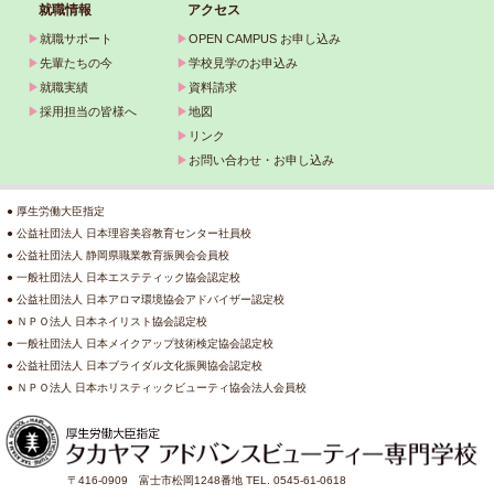
就職情報
アクセス
▶
就職サポート
▶
OPEN CAMPUS お申し込み
▶
先輩たちの今
▶
学校見学のお申込み
▶
就職実績
▶
資料請求
▶
採用担当の皆様へ
▶
地図
▶
リンク
▶
お問い合わせ・お申し込み
● 厚生労働大臣指定
● 公益社団法人 日本理容美容教育センター社員校
● 公益社団法人 静岡県職業教育振興会会員校
● 一般社団法人 日本エステティック協会認定校
● 公益社団法人 日本アロマ環境協会アドバイザー認定校
● ＮＰＯ法人 日本ネイリスト協会認定校
● 一般社団法人 日本メイクアップ技術検定協会認定校
● 公益社団法人 日本ブライダル文化振興協会認定校
● ＮＰＯ法人 日本ホリスティックビューティ協会法人会員校
〒416-0909 富士市松岡1248番地 TEL. 0545-61-0618